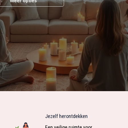
Meer opties
Jezelf herontdekken
Een veilige ruimte voor