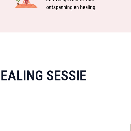
ontspanning en healing.
EALING SESSIE